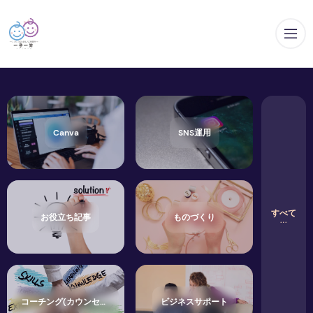
メ
Canva
SNS運用
すべて
お役立ち記事
ものづくり
コーチング(カウンセリング)
ビジネスサポート