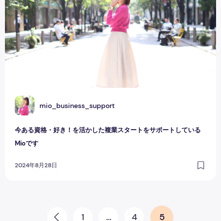
M
mio_business_support
今ある資格・好き！を活かした複業スタートをサポートしている
Mioです
2024年8月28日
投稿のページ送り
1
…
4
5