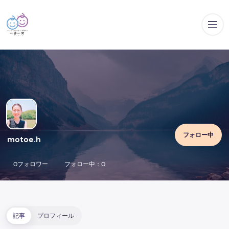
メ
フォロー中
motoe.h
0フォロワー
フォロー中：0
記事
プロフィール