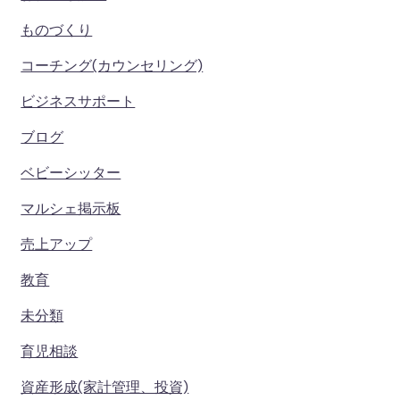
ものづくり
コーチング(カウンセリング)
ビジネスサポート
ブログ
ベビーシッター
マルシェ掲示板
売上アップ
教育
未分類
育児相談
資産形成(家計管理、投資)