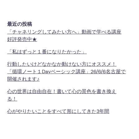
最近の投稿
「チャネリングしてみたい方へ」動画で学べる講座
好評発売中★
「私はずっと１番になりたかった」
行動したいけどなかなか動けない方にオススメ！
「循環ノート１Dayベーシック講座」26/6/6名古屋で
開催されます♪
心の世界は自由自在！書いて心の景色を書き換え
る！
心がやりたいことをすべて形にしてきた3年間