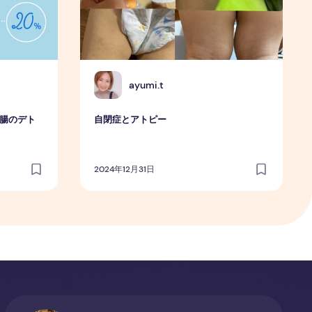
A
ayumi.t
小腸のデト
自閉症とアトピー
2024年12月31日