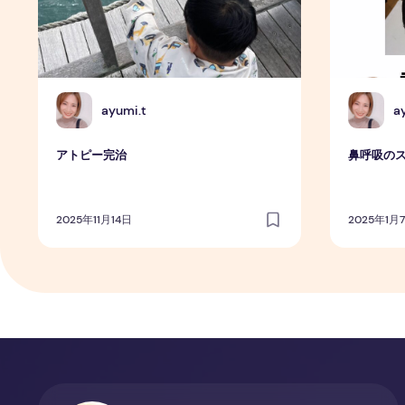
A
A
ayumi.t
a
アトピー完治
鼻呼吸の
2025年11月14日
2025年1月