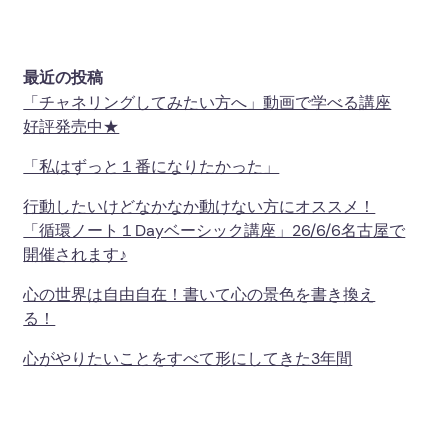
最近の投稿
「チャネリングしてみたい方へ」動画で学べる講座
好評発売中★
「私はずっと１番になりたかった」
行動したいけどなかなか動けない方にオススメ！
「循環ノート１Dayベーシック講座」26/6/6名古屋で
開催されます♪
心の世界は自由自在！書いて心の景色を書き換え
る！
心がやりたいことをすべて形にしてきた3年間