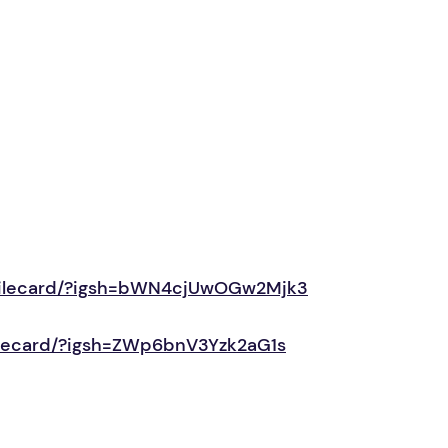
ofilecard/?igsh=bWN4cjUwOGw2Mjk3
filecard/?igsh=ZWp6bnV3Yzk2aG1s