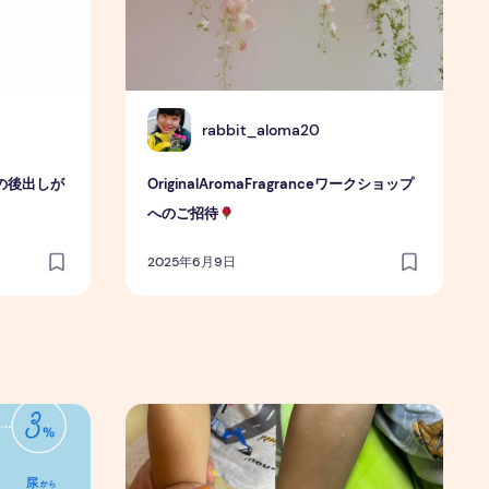
R
rabbit_aloma20
の後出しが
OriginalAromaFragranceワークショップ
へのご招待
2025年6月9日
食に小腸のデトックスのススメ
自閉症とアトピー