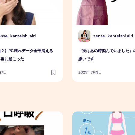
Z
ense_kanteishi.airi
zense_kanteishi.airi
？】PC壊れデータ全部消える
『実はあの時悩んでいました』
本当に起こった
嫌いです
27日
2025年7月3日
スメ
2025年年末年始の暴飲暴