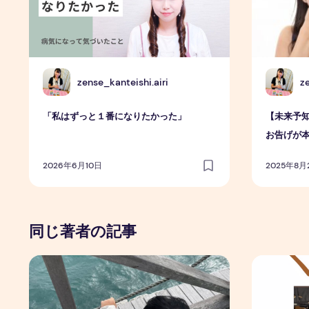
Z
Z
zense_kanteishi.airi
z
「私はずっと１番になりたかった」
【未来予知
お告げが
2026年6月10日
2025年8月
同じ著者の記事
アトピー完治
鼻呼吸のス